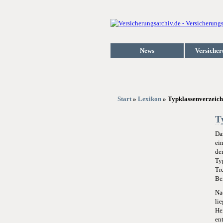
News
Versicher
Start
»
Lexikon
» Typklassenverzeich
T
Da
ei
de
Ty
Tr
Be
Na
li
He
en