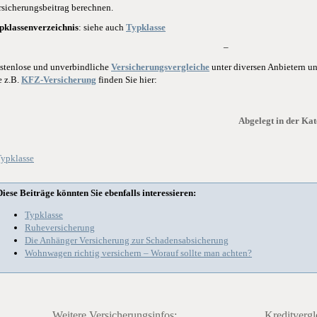
rsicherungsbeitrag berechnen.
pklassenverzeichnis
: siehe auch
Typklasse
–
stenlose und unverbindliche
Versicherungsvergleiche
unter diversen Anbietern 
e z.B.
KFZ-Versicherung
finden Sie hier:
Abgelegt in der Kat
ypklasse
Diese Beiträge könnten Sie ebenfalls interessieren:
Typklasse
Ruheversicherung
Die Anhänger Versicherung zur Schadensabsicherung
Wohnwagen richtig versichern – Worauf sollte man achten?
Weitere Versicherungsinfos:
Kreditvergl