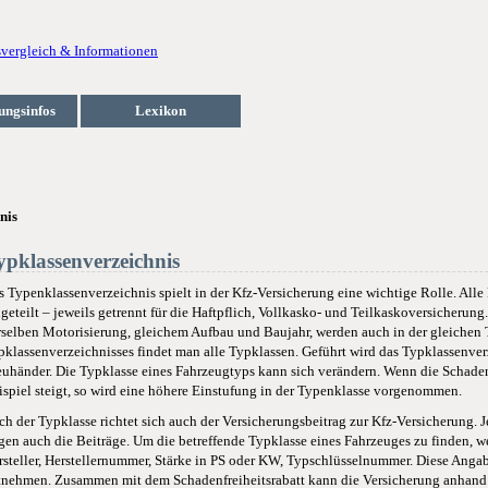
ungsinfos
Lexikon
nis
ypklassenverzeichnis
s Typenklassenverzeichnis spielt in der Kfz-Versicherung eine wichtige Rolle. All
ngeteilt – jeweils getrennt für die Haftpflich, Vollkasko- und Teilkaskoversicherung
rselben Motorisierung, gleichem Aufbau und Baujahr, werden auch in der gleichen 
pklassenverzeichnisses findet man alle Typklassen. Geführt wird das Typklassenv
euhänder. Die Typklasse eines Fahrzeugtyps kann sich verändern. Wenn die Schade
ispiel steigt, so wird eine höhere Einstufung in der Typenklasse vorgenommen.
ch der Typklasse richtet sich auch der Versicherungsbeitrag zur Kfz-Versicherung. J
egen auch die Beiträge. Um die betreffende Typklasse eines Fahrzeuges zu finden, 
rsteller, Herstellernummer, Stärke in PS oder KW, Typschlüsselnummer. Diese An
tnehmen. Zusammen mit dem Schadenfreiheitsrabatt kann die Versicherung anhand