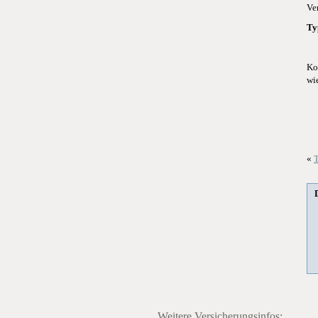
Ve
Ty
Ko
wi
«
T
Weitere Versicherungsinfos: