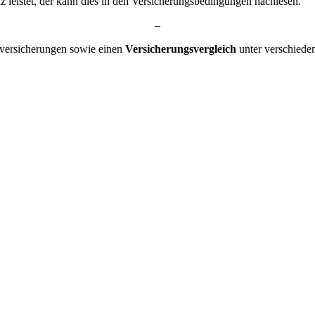
z leistet, der kann dies in den Versicherungsbedingungen nachlesen.
–
tversicherungen sowie einen
Versicherungsvergleich
unter verschieden