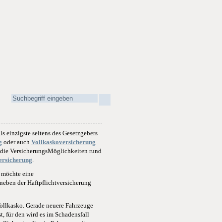
ls einzigste seitens des Gesetzgebers
g
oder auch
Vollkaskoversicherung
 die VersicherungsMöglichkeiten rund
rsicherung
.
n möchte eine
 neben der Haftpflichtversicherung
Vollkasko. Gerade neuere Fahrzeuge
, für den wird es im Schadensfall