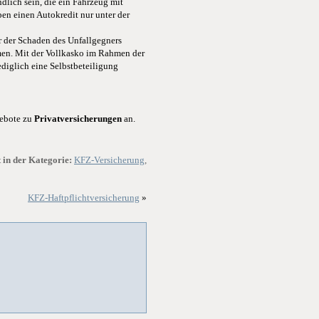
ndlich sein, die ein Fahrzeug mit
ben einen Autokredit nur unter der
r der Schaden des Unfallgegners
en. Mit der Vollkasko im Rahmen der
diglich eine Selbstbeteiligung
ebote zu
Privatversicherungen
an.
 in der Kategorie:
KFZ-Versicherung
,
KFZ-Haftpflichtversicherung
»