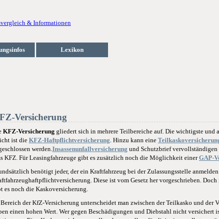
ungsinfos
Lexikon
FZ-Versicherung
e
KFZ-Versicherung
gliedert sich in mehrere Teilbereiche auf. Die wichtigste und a
icht ist die
KFZ-Haftpflichtversicherung
. Hinzu kann eine
Teilkaskoversicherun
geschlossen werden.
Insassenunfallversicherung
und Schutzbrief vervollständigen
s KFZ. Für Leasingfahrzeuge gibt es zusätzlich noch die Möglichkeit einer
GAP-Ve
undsätzlich benötigt jeder, der ein Kraftfahrzeug bei der Zulassungsstelle anmelde
aftfahrzeughaftpflichtversicherung. Diese ist vom Gesetz her vorgeschrieben. Doch
bt es noch die Kaskoversicherung.
 Bereich der KfZ-Versicherung unterscheidet man zwischen der Teilkasko und der 
ben einen hohen Wert. Wer gegen Beschädigungen und Diebstahl nicht versichert ist