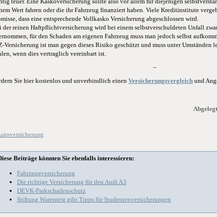
htig teuer. Eine Kaskoversicherung sollte also vor allem für diejenigen selbstverstä
hem Wert fahren oder die ihr Fahrzeug finanziert haben. Viele Kreditinstitute verge
omisse, dass eine entsprechende Vollkasko Versicherung abgeschlossen wird.
i der reinen Haftpflichtversicherung wird bei einem selbstverschuldeten Unfall zwa
ernommen, für den Schaden am eigenen Fahrzeug muss man jedoch selbst aufkomm
Z-Versicherung ist man gegen dieses Risiko geschützt und muss unter Umständen le
len, wenn dies vertraglich vereinbart ist.
–
rdern Sie hier kostenlos und unverbindlich einen
Versicherungsvergleich
und Ang
Abgelegt
utoversicherung
Diese Beiträge könnten Sie ebenfalls interessieren:
Fahrzeugversicherung
Die richtige Versicherung für den Audi A3
DEVK-Parkschadenschutz
Stiftung Warentest gibt Tipps für Studentenversicherungen