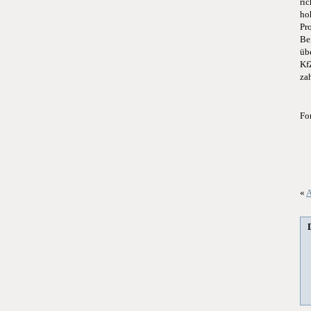
ric
ho
Pr
Be
üb
Kf
zah
Fo
«
A