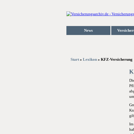
News
Versicher
Start
»
Lexikon
» KFZ-Versicherung
K
Di
Pfl
ab
um
Gr
Kr
gi
Im
ha