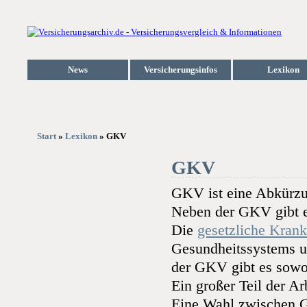
News
Versicherungsinfos
Lexikon
Start
»
Lexikon
» GKV
GKV
GKV ist eine Abkürzun
Neben der GKV gibt 
Die
gesetzliche Kran
Gesundheitssystems u
der GKV gibt es sowohl
Ein großer Teil der A
Eine Wahl zwischen 