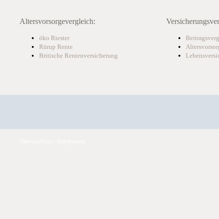
Altersvorsorgevergleich:
Versicherungsver
öko Riester
Beitragsver
Rürup Rente
Altersvorsor
Britische Rentenversicherung
Lebensversi
Datenschutz
|
Impressum