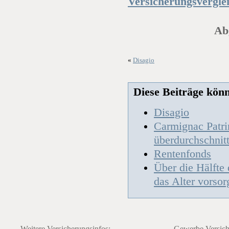
Versicherungsvergle
Abg
«
Disagio
Diese Beiträge könnt
Disagio
Carmignac Patri
überdurchschnit
Rentenfonds
Über die Hälfte
das Alter vorsor
Weitere Versicherungsinfos:
Gewerbe Versich