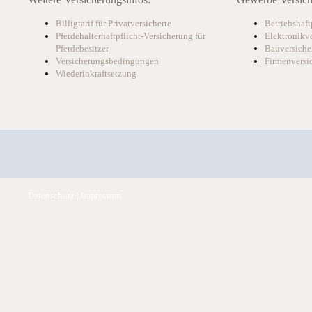
Billigtarif für Privatversicherte
Betriebshaft
Pferdehalterhaftpflicht-Versicherung für
Elektronikv
Pferdebesitzer
Bauversiche
Versicherungsbedingungen
Firmenversi
Wiederinkraftsetzung
Datenschutz
|
Impressum