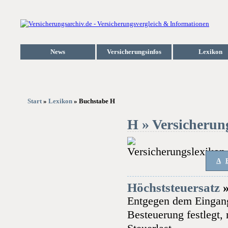
News
Versicherungsinfos
Lexikon
Start
»
Lexikon
» Buchstabe H
H » Versicherun
A
Höchststeuersatz
Entgegen dem Eingangs
Besteuerung festlegt,