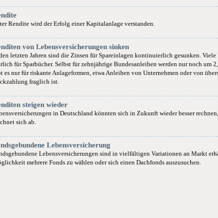
ndite
ter Rendite wird der Erfolg einer Kapitalanlage verstanden.
nditen von Lebensversicherungen sinken
 den letzten Jahren sind die Zinsen für Spareinlagen kontinuierlich gesunken. Viel
hrlich für Sparbücher. Selbst für zehnjährige Bundesanleihen werden nur noch um 2
bt es nur für riskante Anlageformen, etwa Anleihen von Unternehmen oder von übers
ckzahlung fraglich ist.
nditen steigen wieder
bensversicherungen in Deutschland könnten sich in Zukunft wieder besser rechnen,
chnet sich ab.
ndsgebundene Lebensversicherung
ndsgebundene Lebensversicherungen sind in vielfältigen Variationen an Markt erhäl
glichkeit mehrere Fonds zu wählen oder sich einen Dachfonds auszusuchen.