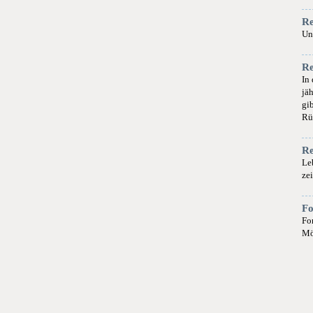
Re
Un
Re
In
jä
gi
Rü
Re
Le
zei
Fo
Fo
Mö