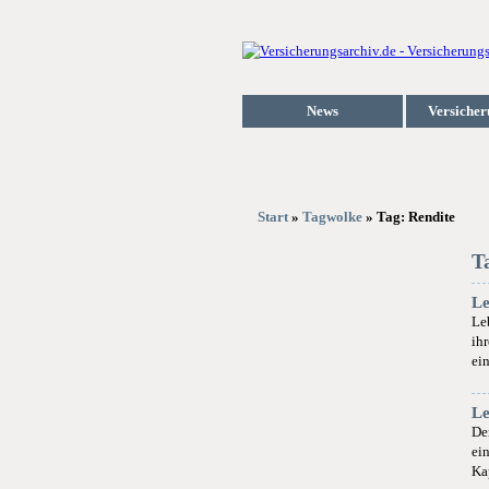
News
Versicher
Start
»
Tagwolke
» Tag: Rendite
T
Le
Le
ihr
ei
Le
De
ei
Ka