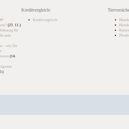
Kreditvergleich:
Tierversich
OP-
Kreditvergleich
Hunde
 wen?
(25. 11.)
Hunde
Werkzeug für
Katze
lte man
Pferde
n – wie Sie
m
können
(14.
 eigenen
0.)