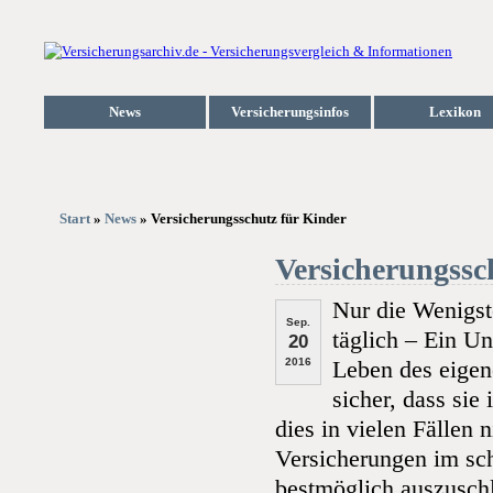
News
Versicherungsinfos
Lexikon
Start
»
News
» Versicherungsschutz für Kinder
Versicherungssc
Nur die Wenigst
Sep.
täglich – Ein U
20
2016
Leben des eigene
sicher, dass sie
dies in vielen Fällen
Versicherungen im sch
bestmöglich auszuschl