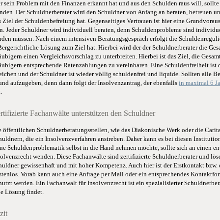
r sein Problem mit den Finanzen erkannt hat und aus den Schulden raus will, sollte
nden. Der Schuldnerberater wird den Schuldner von Anfang an beraten, betreuen u
s Ziel der Schuldenbefreiung hat. Gegenseitiges Vertrauen ist hier eine Grundvora
in. Jeder Schuldner wird individuell beraten, denn Schuldenprobleme sind individue
rden müssen. Nach einem intensiven Beratungsgespräch erfolgt die Schuldenregulie
ßergerichtliche Lösung zum Ziel hat. Hierbei wird der der Schuldnerberater die Ge
äubigern einen Vergleichsvorschlag zu unterbreiten. Hierbei ist das Ziel, die Gesa
äubigern entsprechende Ratenzahlungen zu vereinbaren. Eine Schuldenfreiheit ist d
reichen und der Schuldner ist wieder völlig schuldenfrei und liquide. Sollten alle 
und aufzugeben, denn dann folgt der Insolvenzantrag, der ebenfalls
in maximal 6 Ja
.
rtifizierte Fachanwälte unterstützen den Schuldner
e öffentlichen Schuldnerberatungsstellen, wie das Diakonische Werk oder die Cari
huldnern, die ein Insolvenzverfahren anstreben. Daher kann es bei diesen Instituti
ine Schuldenproblematik selbst in die Hand nehmen möchte, sollte sich an einen e
solvenzrecht wenden. Diese Fachanwälte sind zertifizierte Schuldnerberater und lös
huldner gewissenhaft und mit hoher Kompetenz. Auch hier ist der Erstkontakt bzw. 
stenlos. Vorab kann auch eine Anfrage per Mail oder ein entsprechendes Kontaktform
nutzt werden. Ein Fachanwalt für Insolvenzrecht ist ein spezialisierter Schuldnerber
ne Lösung findet.
zit