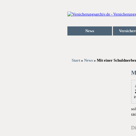
News
Versicher
Start
»
News
» Mit einer Schuldnerbe
M
2
sol
tät
Di