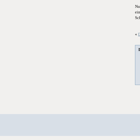
Nu
ei
Sc
«
D