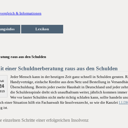
ungsinfos
Lexikon
ratung raus aus den Schulden
it einer Schuldnerberatung raus aus den Schulden
Jeder Mensch kann in der heutigen Zeit ganz schnell in Schulden geraten. R
Juli
Handyverträge, einfache Kredite aus dem Netz und Bestellung in Versandhäuse
24
Überschuldung. Bereits jeder zweite Haushalt in Deutschland und jeder zeh
015
die Schuldenspirale dreht sich unaufhaltsam weiter, jährlich kommen immer
Wer vor lauter Schulden nicht mehr richtig schlafen kann, sollte handeln un
ch einer Situation hilft ein Fachanwalt für Insolvenzrecht, so wie die Kanzlei
LLDK 
ig ist.
e einzelnen Schritte einer erfolgreichen Insolvenz