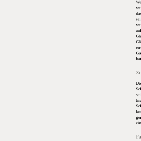
We
we
da
se
we
au
Gl
Gl
er
Gr
hat
Ze
Di
Sc
se
In
Sc
ko
ge
ei
Fa