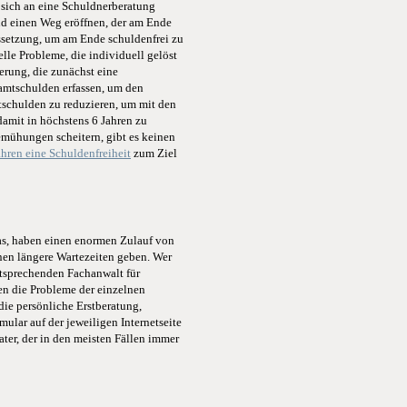
 sich an eine Schuldnerberatung
nd einen Weg eröffnen, der am Ende
ussetzung, um am Ende schuldenfrei zu
lle Probleme, die individuell gelöst
rung, die zunächst eine
samtschulden erfassen, um den
mtschulden zu reduzieren, um mit den
amit in höchstens 6 Jahren zu
Bemühungen scheitern, gibt es keinen
hren eine Schuldenfreiheit
zum Ziel
tas, haben einen enormen Zulauf von
onen längere Wartezeiten geben. Wer
ntsprechenden Fachanwalt für
en die Probleme der einzelnen
die persönliche Erstberatung,
ular auf der jeweiligen Internetseite
ater, der in den meisten Fällen immer