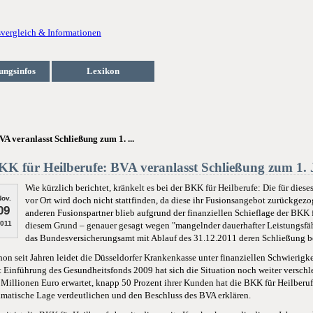
ungsinfos
Lexikon
A veranlasst Schließung zum 1. ...
KK für Heilberufe: BVA veranlasst Schließung zum 1.
Wie kürzlich berichtet, kränkelt es bei der BKK für Heilberufe: Die für dies
ov.
vor Ort wird doch nicht stattfinden, da diese ihr Fusionsangebot zurückgez
09
anderen Fusionspartner blieb aufgrund der finanziellen Schieflage der BKK f
011
diesem Grund – genauer gesagt wegen "mangelnder dauerhafter Leistungsfäh
das Bundesversicherungsamt mit Ablauf des 31.12.2011 deren Schließung b
hon seit Jahren leidet die Düsseldorfer Krankenkasse unter finanziellen Schwieri
t Einführung des Gesundheitsfonds 2009 hat sich die Situation noch weiter verschle
 Millionen Euro erwartet, knapp 50 Prozent ihrer Kunden hat die BKK für Heilberufe
amatische Lage verdeutlichen und den Beschluss des BVA erklären.