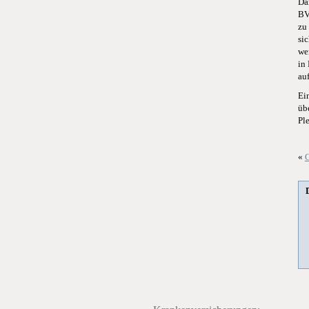
Da
BV
zu
si
we
in
au
Ei
üb
Pl
«
G