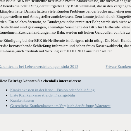
mit ist die BKK für Heilberufe bereits die zweite Krankenkasse, die dieses Jahr gesc
A bereits die Schließung der Stuttgarter City BKK veranlasst, die in den vergang
 kämpfen hatte. Damals hatten viele Kunden Probleme bei der Suche nach einer neu
ch quer stellten und Antragsteller zurückwiesen. Dem konnte jedoch durch Eingreif
rden. Ein solches Szenario, so Bundesgesundheitsminister Bahr, werde sich nicht w
 Deutschland sind gezwungen, ehemalige Versicherte der BKK für Heilberufe "ohne
fzunehmen. Zuwiderhandlungen, so Bahr, werden mit hohen Geldbußen von bis zu 5
ne Kündigung bei der BKK für Heilberufe ist übrigens nicht nötig: Die Noch-Kunde
er die bevorstehende Schließung informiert und haben freies Kassenwahlrecht, das s
eite-Kasse, auch "zeitnah mit Wirkung zum 01.01.2012 ausüben" sollten.
arantiezins bei Lebensversicherungen sinkt 2012
Private Kranken
Diese Beiträge könnten Sie ebenfalls interessieren:
Krankenkassen in der Krise – Fusion oder Schließung
Erste Krankenkasse streicht Praxisgebühr
Krankenkassen
Gesetzliche Krankenkassen im Vergleich der Stiftung Warentest