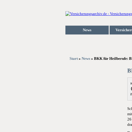
News
Versicher
Start
»
News
» BKK für Heilberufe: BV
B
N
2
Sc
mi
26
dr