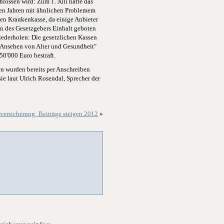
hlossen wird: Zum 1. Juli hatte das
enen Jahren mit ähnlichen Problemem
en Krankenkasse, da einige Anbieter
en des Gesetzgebers Einhalt geboten
iederholen: Die gesetzlichen Kassen
 Ansehen von Alter und Gesundheit"
0'000 Euro bestraft.
n wurden bereits per Anschreiben
ie laut Ulrich Rosendal, Sprecher der
versicherung: Beiträge steigen 2012
»