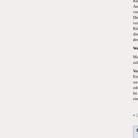
Ku
An
ve
Di
ve
Kl
di
de
We
Ma
zu
Ve
Ei
we
od
Is
ei
«