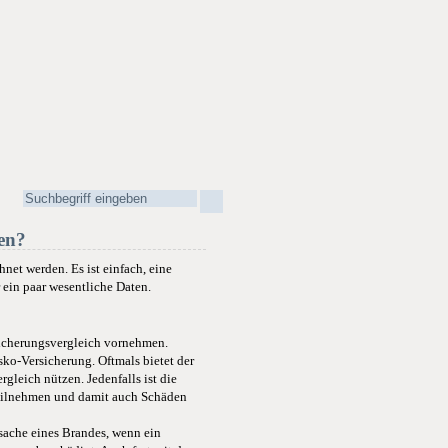
en?
et werden. Es ist einfach, eine
ein paar wesentliche Daten.
sicherungsvergleich vornehmen.
sko-Versicherung. Oftmals bietet der
leich nützen. Jedenfalls ist die
 teilnehmen und damit auch Schäden
sache eines Brandes, wenn ein