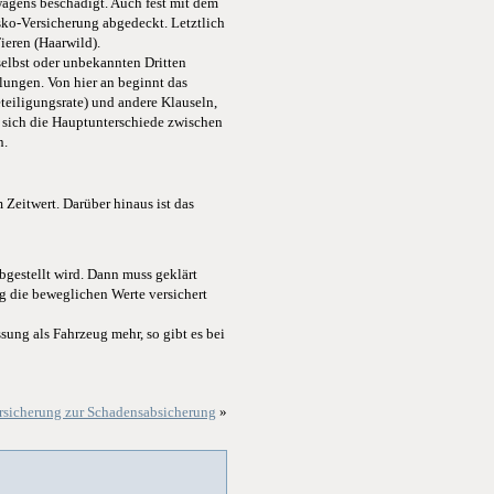
agens beschädigt. Auch fest mit dem
ko-Versicherung abgedeckt. Letztlich
eren (Haarwild).
elbst oder unbekannten Dritten
lungen. Von hier an beginnt das
eteiligungsrate) und andere Klauseln,
en sich die Hauptunterschiede zwischen
n.
Zeitwert. Darüber hinaus ist das
bgestellt wird. Dann muss geklärt
g die beweglichen Werte versichert
sung als Fahrzeug mehr, so gibt es bei
rsicherung zur Schadensabsicherung
»