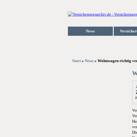
News
Versicher
Start
»
News
» Wohnwagen richtig vers
W
2
Ve
Ve
Ha
ve
Di