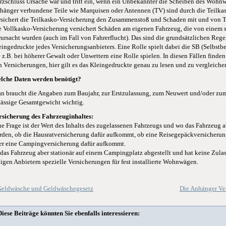
rzschluss Ursache war und tritt ein, wenn ein Unbekannter die Scheiben des Wohnw
hänger verbundene Teile wie Marquisen oder Antennen (TV) sind durch die Teilkas
rsichert die Teilkasko-Versicherung den Zusammenstoß und Schaden mit und von Ti
e Vollkasko-Versicherung versichert Schäden am eigenen Fahrzeug, die von einem s
rursacht wurden (auch im Fall von Fahrerflucht). Das sind die grundsätzlichen Rege
eingedruckte jedes Versicherungsanbieters. Eine Rolle spielt dabei die SB (Selbstb
e z.B. bei höherer Gewalt oder Unwettern eine Rolle spielen. In diesen Fällen find
n Versicherungen, hier gilt es das Kleingedruckte genau zu lesen und zu vergleiche
lche Daten werden benötigt?
n braucht die Angaben zum Baujahr, zur Erstzulassung, zum Neuwert und/oder zum 
lässige Gesamtgewicht wichtig.
rsicherung des Fahrzeuginhaltes:
ne Frage ist der Wert des Inhalts des zugelassenen Fahrzeugs und wo das Fahrzeug a
rden, ob die Hausratversicherung dafür aufkommt, ob eine Reisegepäckversicherun
er eine Campingversicherung dafür aufkommt.
t das Fahrzeug aber stationär auf einem Campingplatz abgestellt und hat keine Zulas
nigen Anbietern spezielle Versicherungen für fest installierte Wohnwägen.
Geldwäsche und Geldwäschegesetz
Die Anhänger Ve
Diese Beiträge könnten Sie ebenfalls interessieren: