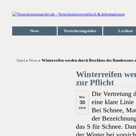
News
Versicherungsinfos
Lexikon
Start
»
News
» Winterreifen werden durch Beschluss des Bundesrates zu
Winterreifen we
zur Pflicht
Die Vertretung 
Nov.
eine klare Lini
30
2010
Bei Schnee, Mat
der Bezeichnun
das S für Schnee. Dami
der Winter bei vorsic