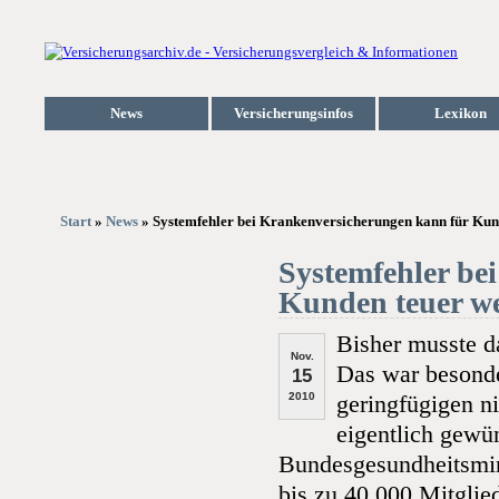
News
Versicherungsinfos
Lexikon
Start
»
News
» Systemfehler bei Krankenversicherungen kann für Kund
Systemfehler be
Kunden teuer w
Bisher musste d
Nov.
Das war besonder
15
2010
geringfügigen ni
eigentlich gewü
Bundesgesundheitsmin
bis zu 40.000 Mitglie