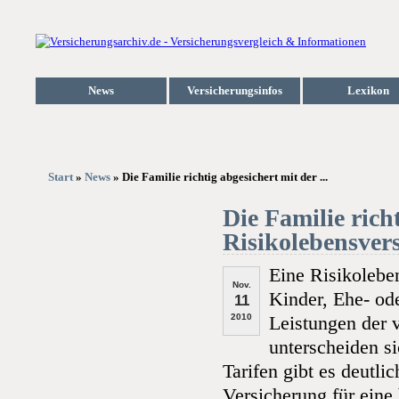
News
Versicherungsinfos
Lexikon
Start
»
News
» Die Familie richtig abgesichert mit der ...
Die Familie rich
Risikolebensver
Eine Risikoleben
Nov.
Kinder, Ehe- ode
11
2010
Leistungen der 
unterscheiden s
Tarifen gibt es deutli
Versicherung für eine