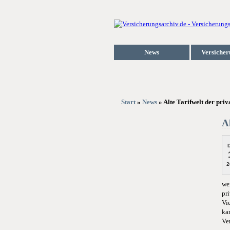
News
Versicher
Start
»
News
» Alte Tarifwelt der pri
A
D
2
we
pr
Vi
ka
Ve