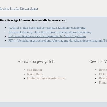
öchste Eile für Riester-Sparer
Diese Beiträge könnten Sie ebenfalls interessieren:
Wechsel in den Basistarif der privaten Krankenversicherung
Altersrückstellung, aktuelles Thema in der Krankenversicherung
Bei neuen Krankenversicherungstarifen ist Vorsicht geboten
PKV – Versicherungswechsel und Übertragung der Altersrückstellung mit T
Altersvorsorgevergleich:
Gewerbe Ve
öko Riester
Betrie
Rürup Rente
Elekt
Britische Rentenversicherung
Bauve
Firme