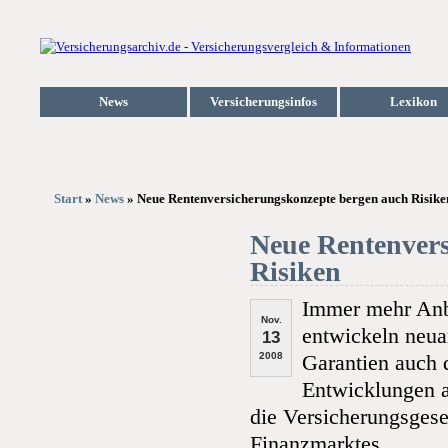
News
Versicherungsinfos
Lexikon
Start
»
News
» Neue Rentenversicherungskonzepte bergen auch Risike
Neue Rentenvers
Risiken
Immer mehr Anb
Nov.
entwickeln neua
13
2008
Garantien auch d
Entwicklungen a
die Versicherungsgese
Finanzmarktes.