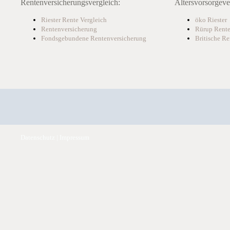
Rentenversicherungsvergleich:
Altersvorsorgeve
Riester Rente Vergleich
öko Riester
Rentenversicherung
Rürup Rent
Fondsgebundene Rentenversicherung
Britische R
Datenschutz
|
Impressum