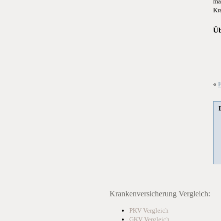
ma
Kr
Üb
«
F
Krankenversicherung Vergleich:
PKV Vergleich
GKV Vergleich