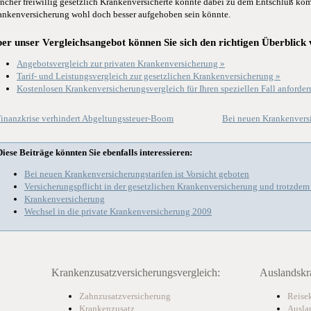
ncher freiwillig gesetzlich Krankenversicherte könnte dabei zu dem Entschluß komm
ankenversicherung wohl doch besser aufgehoben sein könnte.
er unser Vergleichsangebot können Sie sich den richtigen Überblick 
Angebotsvergleich zur privaten Krankenversicherung »
Tarif- und Leistungsvergleich zur gesetzlichen Krankenversicherung »
Kostenlosen Krankenversicherungsvergleich für Ihren speziellen Fall anforder
inanzkrise verhindert Abgeltungssteuer-Boom
Bei neuen Krankenversi
Diese Beiträge könnten Sie ebenfalls interessieren:
Bei neuen Krankenversicherungstarifen ist Vorsicht geboten
Versicherungspflicht in der gesetzlichen Krankenversicherung und trotzde
Krankenversicherung
Wechsel in die private Krankenversicherung 2009
Krankenzusatzversicherungsvergleich:
Auslandskr
Zahnzusatzversicherung
Reise
Krankenzusatz
Ausla