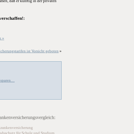
en, daß er künftig in der privaten
verschaffen!:
n »
cherungstarifen ist Vorsicht geboten
»
m sparen…
ankenversicherungsvergleich:
krankenversicherung
ndsschutz für Schule und Studium