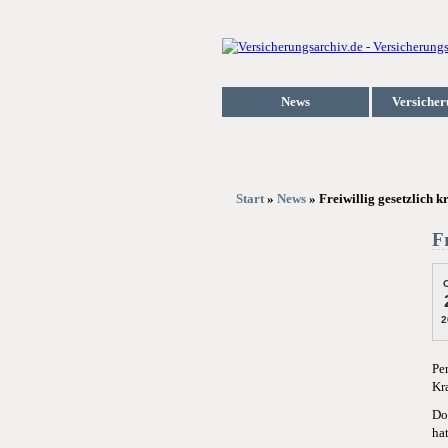
News
Versicher
Start
»
News
» Freiwillig gesetzlich 
F
O
2
Pe
Kr
Do
ha