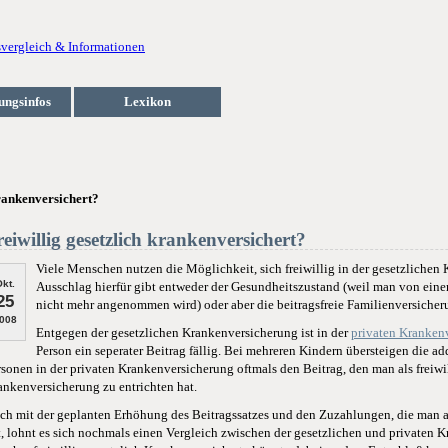
ungsinfos
Lexikon
krankenversichert?
reiwillig gesetzlich krankenversichert?
Viele Menschen nutzen die Möglichkeit, sich freiwillig in der gesetzlichen
kt.
Ausschlag hierfür gibt entweder der Gesundheitszustand (weil man von einer
25
nicht mehr angenommen wird) oder aber die beitragsfreie Familienversicher
008
Entgegen der gesetzlichen Krankenversicherung ist in der
privaten Kranken
Person ein seperater Beitrag fällig. Bei mehreren Kindern übersteigen die ad
rsonen in der privaten Krankenversicherung oftmals den Beitrag, den man als freiwil
ankenversicherung zu entrichten hat.
ch mit der geplanten Erhöhung des Beitragssatzes und den Zuzahlungen, die man als
t, lohnt es sich nochmals einen Vergleich zwischen der gesetzlichen und privaten 