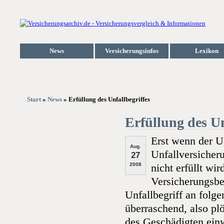
News
Versicherungsinfos
Lexikon
Start
»
News
» Erfüllung des Unfallbegriffes
Erfüllung des Un
Erst wenn der Unf
Aug.
Unfallversicher
27
2008
nicht erfüllt wir
Versicherungsb
Unfallbegriff an folg
überraschend, also pl
des Geschädigten ein